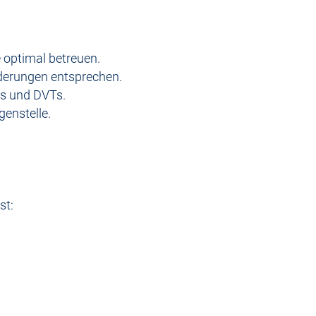
e optimal betreuen.
derungen entsprechen.
Gs und DVTs.
enstelle.
st: