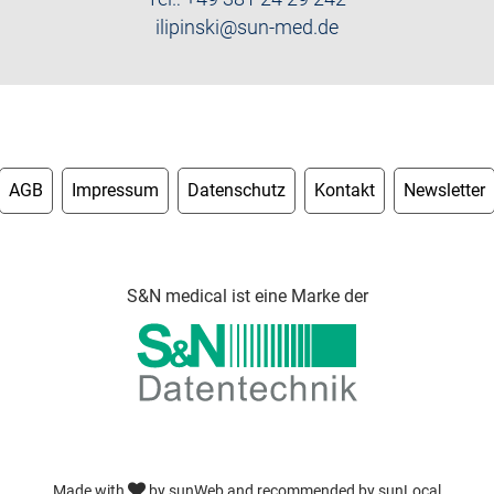
ilipinski@sun-med.de
AGB
Impressum
Datenschutz
Kontakt
Newsletter
S&N medical ist eine Marke der
Made with
by
sunWeb
and recommended by
sunLocal