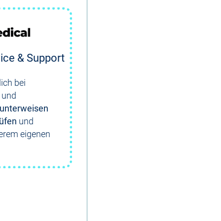
ice & Support
ich bei
 und
unterweisen
üfen
und
serem eigenen