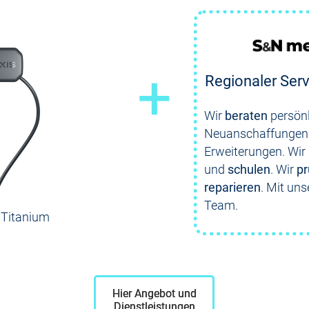
+
Regionaler Serv
Wir
beraten
persönl
Neuanschaffungen
Erweiterungen. Wir
und
schulen
. Wir
pr
reparieren
. Mit un
Team.
 Titanium
Hier Angebot und
Dienstleistungen