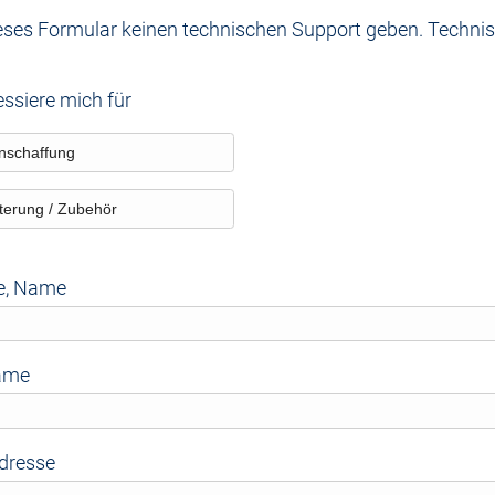
ieses Formular keinen technischen Support geben. Technis
essiere mich für
nschaffung
terung / Zubehör
e, Name
ame
Adresse