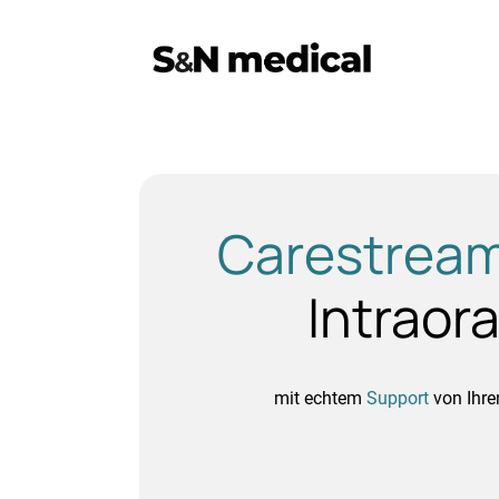
Carestream
Intraor
mit echtem
Support
von Ihr